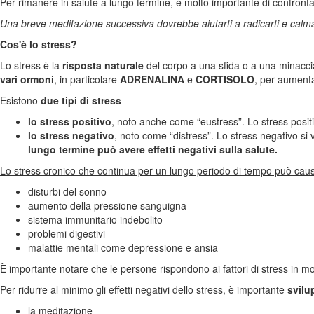
Per rimanere in salute a lungo termine, è molto importante di confrontar
Una breve meditazione successiva dovrebbe aiutarti a radicarti e calma
Cos'è lo stress?
Lo stress è la
risposta naturale
del corpo a una sfida o a una minacc
vari ormoni
, in particolare
ADRENALINA
e
CORTISOLO
, per aumenta
Esistono
due tipi di stress
lo stress positivo
, noto anche come “eustress”. Lo stress posit
lo stress negativo
, noto come “distress”. Lo stress negativo si
lungo termine può avere effetti negativi sulla salute.
Lo stress cronico che continua per un lungo periodo di tempo può causa
disturbi del sonno
aumento della pressione sanguigna
sistema immunitario indebolito
problemi digestivi
malattie mentali come depressione e ansia
È importante notare che le persone rispondono ai fattori di stress in
Per ridurre al minimo gli effetti negativi dello stress, è importante
svilu
la meditazione