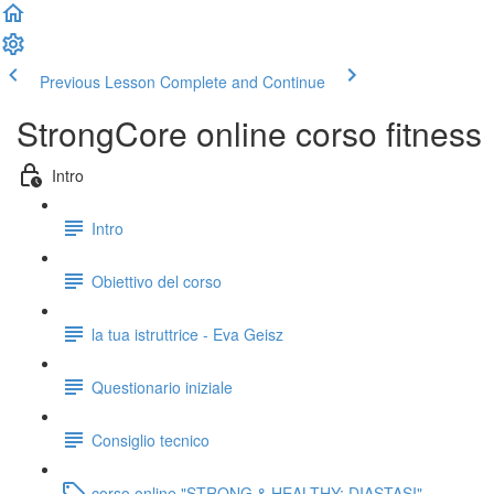
Previous Lesson
Complete and Continue
StrongCore online corso fitness
Intro
Intro
Obiettivo del corso
la tua istruttrice - Eva Geisz
Questionario iniziale
Consiglio tecnico
corso online "STRONG & HEALTHY: DIASTASI"